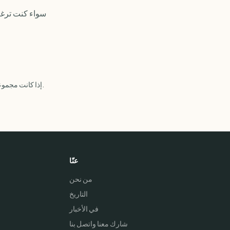
سواء كنت ترغب
إذا كانت مجموعتكم ترغب في أن تصبح شريكًا تعاونيًا، يرجى التواصل معنا وسنتصل بكم لمناقشة سبل التعاون بيننا.
عنّا
من نحن
التاريخ
في الأخبار
شارك معنا واتصل بنا