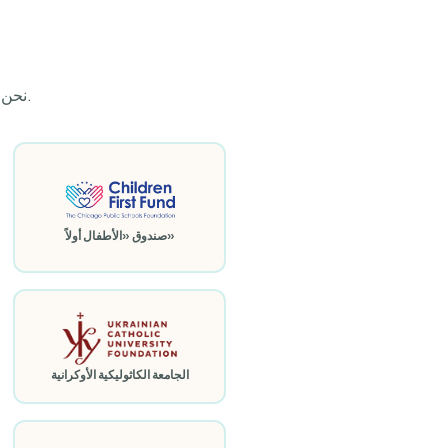
نحن ممتنون للمنظمات والمؤسسات التي تعاونت معنا وجعلت من توفير "مجموعات الراحة للأطفال" أمراً ممكناً.
صندوق «الأطفال أولاً»
الجامعة الكاثوليكية الأوكرانية