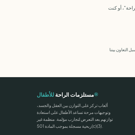
احة"، أو كنت
للأطفال®
مستلزمات الراحة
ألعاب تركز على التوازن بين العقل والجسد،
وتوجيهات مرحة تساعد الأطفال على استعادة
توازنهم بعد التعرض لتجارب مؤلمة. منظمة غير
ربحية مسجلة بموجب المادة 501(c)(3).