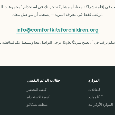
 في إقامة شراكة معنا، أو مشاركة تجربتك في استخدام "مجموعات الر
ترغب فقط في معرفة المزيد — يسعدنا أن نتواصل معك.
info@comfortkitsforchildren.org
الموارد
حقائب الدعم النفسي
للعائلات
كيفية التحضير
موارد ICE
كيفية الاستخدام
الموارد الأوكرانية
منطقة شيكاغو