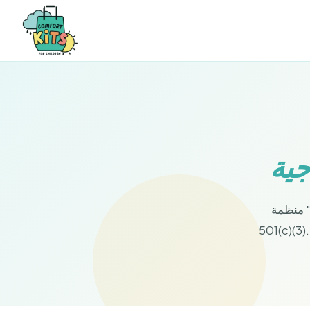
جية
منظمة "Comfort Kits for Children" هي منظمة غير ربحية مسجلة بموجب المادة
501(c)(3). يذهب كل دولار تبرع به مباشرةً إلى إنتاج وتوزيع حزم المساعدات على الأطفال