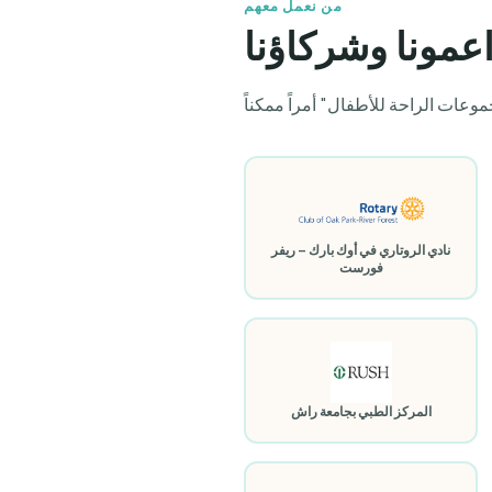
من نعمل معهم
عمونا وشركاؤنا
نادي الروتاري في أوك بارك – ريفر
فورست
المركز الطبي بجامعة راش