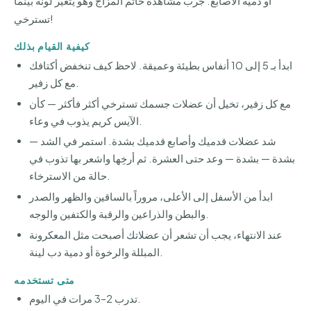
أو دمية الأصابع. جرب مشاهدة خاتم المزاج وهو يتغير لونه بينما
تسترخي!
كيفية القيام بذلك
ابدأ بـ 5 إلى 10 أنفاس بطيئة وعميقة. لاحظ كيف تنخفض أكتافك
مع كل زفير.
مع كل زفير، تخيل أن عضلات جسمك تسترخي أكثر فأكثر — كأن
الآيس كريم يذوب في وعاء.
شد عضلات قدميك وأصابع قدميك بشدة. استمر في الشد —
بشدة — بشدة — وعد حتى العشرة. ثم أرخِها واشعر بها تذوب في
حالة من الاسترخاء.
ابدأ من الأسفل إلى الأعلى، مروراً بالساقين والظهر والصدر
والبطن والذراعين والرقبة والكتفين والوجه.
عند الانتهاء، يجب أن تشعر أن عضلاتك أصبحت مثل المعكرونة
المبللة والرخوة أو دمية دب لينة.
متى تستخدمه
تدرب 2–3 مرات في اليوم.