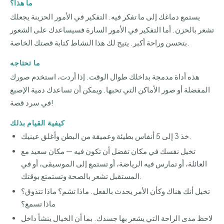
ما هذا؟
يستمع دماغك إلى ما تفكر فيه. التفكير في الأمور الحزينة يجعلك
تشعر بالحزن. أما التفكير في الأمور السارة فسيساعدك على الشعور
بتحسن وراحة أكبر. يتيح لك هذا النشاط كتابة قصتك الخاصة.
ما تحتاجه
هذه أداة مدمجة بداخلك طوال الوقت. إذا أردت، استخدم صورك
المفضلة أو صور الأماكن التي تحبها. ويمكن أن تساعدك دمية الإصبع
في سرد قصة!
كيفية القيام بذلك
خذ 3 إلى 5 أنفاس بطيئة وعميقة من البطن وأغلق عينيك.
تخيل نفسك في مكان تفضل أن تكون فيه — مكان سعيد مع
العائلة، أو تمارس فيه الرياضة، أو تستمع إلى الموسيقى، أو في
المستقبل تشعر بالصحة وتستمتع بوقتك.
تخيل أنك هناك وكأن الأمر يحدث بالفعل. ماذا تشم؟ ماذا تتذوق؟
ماذا تسمع؟
لاحظ مدى الراحة التي يشعر بها جسدك. بما أن الخيال ينشأ داخل