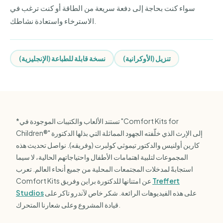
سواء كنت بحاجة إلى دفعة سريعة من الطاقة أو كنت ترغب في
الاسترخاء واستعادة نشاطك.
تنزيل (الأوكرانية)
نسخة قابلة للطباعة (الإنجليزية)
*تستند الألعاب والكتيبات الموجودة في "Comfort Kits for
Children®" إلى الإرث الذي خلّفته الجهود المماثلة التي بذلها الدكتورة
كارين أولنيس والدكتور تيموثي كولبرت (وفريقه). نواصل تحديث هذه
المجموعات لتلبية اهتمامات الأطفال واحتياجاتهم الحالية، لا سيما
استجابةً لمدخلات المجتمعات المحلية من جميع أنحاء العالم. تعرب
Treffert
Comfort Kits عن امتنانها للدكتورة براين وفريق
على هذه الفيديوهات الرائعة. شكر خاص لآندرو تاكر على
Studios
قيادة المشروع وعلى شعارنا المتحرك.