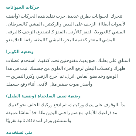
حركات الحيوانات
تتحرك الحيوانات بطرق عديدة. جرب تقليد هذه الحركات (وأضف
الأصوات أيضًا!): الزحف على اليدين والركبتين، المشي كالسرطان،
المشي كالغوريلا، القفز كالأرنب، القفز كالضفدع، الزحف كاليرقة،
المشي المتعثر كفقمة البحر، المشي كالبطة، وقفة الفلامنغو.
وضعية الكوبرا
استلقِ على بطنك. ضع يديك مفتوحتين تحت كتفيك. استخدم عضلات
ظهرك وعضلات البطن لرفع الجزء العلوي من جسمك. ثبت في هذا
الوضع وخذ بضع أنفاس. انزل، ثم أخرج الزفير، وكرر التمرين —
وأصدر صوت صفير مثل الأفعى أثناء رفع جسمك.
وضعية نصف السلحفاة (وضعية الطفل)
ابدأ بالوقوف على يديك وركبتيك، ثم ادفع وركيك للخلف نحو كعبيك.
مد ذراعيك للأمام، مع ضم راحتي اليدين معًا. خذ أنفاسًا عميقة
واستنشق وزفر لمدة 30 ثانية تقريبًا.
متى تستخدمه