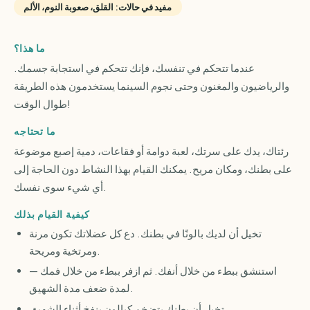
مفيد في حالات: القلق، صعوبة النوم، الألم
ما هذا؟
عندما تتحكم في تنفسك، فإنك تتحكم في استجابة جسمك.
والرياضيون والمغنون وحتى نجوم السينما يستخدمون هذه الطريقة
طوال الوقت!
ما تحتاجه
رئتاك، يدك على سرتك، لعبة دوامة أو فقاعات، دمية إصبع موضوعة
على بطنك، ومكان مريح. يمكنك القيام بهذا النشاط دون الحاجة إلى
أي شيء سوى نفسك.
كيفية القيام بذلك
تخيل أن لديك بالونًا في بطنك. دع كل عضلاتك تكون مرنة
ومرتخية ومريحة.
استنشق ببطء من خلال أنفك. ثم ازفر ببطء من خلال فمك —
لمدة ضعف مدة الشهيق.
تخيل أن بطنك يتضخم كبالون ينفخ أثناء الشهيق.